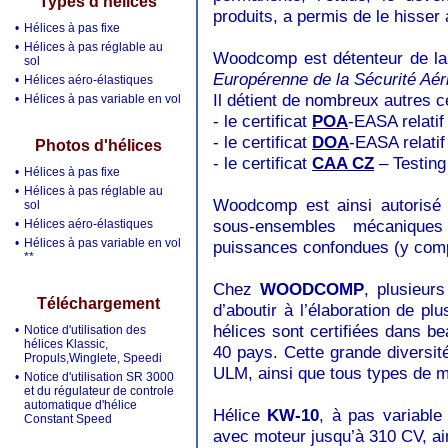
Types d'hélices
produits, a permis de le hisser
•
Hélices à pas fixe
•
Hélices à pas réglable au
Woodcomp est détenteur de la 
sol
Europérenne de la Sécurité Aér
•
Hélices aéro-élastiques
Il détient de nombreux autres ce
•
Hélices à pas variable en vol
- le certificat
POA
-EASA
relati
- le certificat
DOA
-EASA relati
Photos d'hélices
- le certificat
CAA CZ
– Testing
•
Hélices à pas fixe
•
Hélices à pas réglable au
Woodcomp est ainsi autorisé 
sol
sous-ensembles mécaniques
•
Hélices aéro-élastiques
•
Hélices à pas variable en vol
puissances confondues (y comp
**
Chez
WOODCOMP
, plusieur
Téléchargement
d’aboutir à l’élaboration de p
hélices sont certifiées dans b
•
Notice d'utilisation des
hélices Klassic,
40 pays. Cette grande diversit
Propuls,Winglete, Speedi
ULM, ainsi que tous types de mo
•
Notice d'utilisation SR 3000
et du régulateur de controle
automatique d'hélice
Hélice
KW-10
, à pas variable
Constant Speed
avec moteur jusqu’à 310 CV, ain