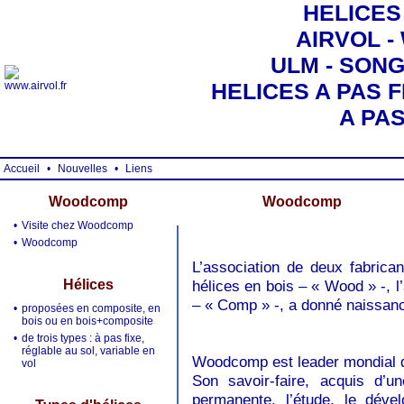
HELICES
AIRVOL 
ULM - SONG 
HELICES A PAS F
A PA
Accueil
•
Nouvelles
•
Liens
Woodcomp
Woodcomp
•
Visite chez Woodcomp
•
Woodcomp
L’association de deux fabrican
Hélices
hélices en bois – « Wood » -, 
– « Comp » -, a donné naissa
•
proposées en composite, en
bois ou en bois+composite
•
de trois types : à pas fixe,
réglable au sol, variable en
Woodcomp est leader mondial da
vol
Son savoir-faire, acquis d’
permanente, l’étude, le déve