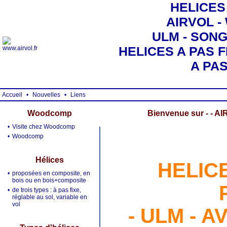
HELICES
AIRVOL 
ULM - SONG 
HELICES A PAS F
A PA
Accueil
•
Nouvelles
•
Liens
Woodcomp
Bienvenue sur - - A
•
Visite chez Woodcomp
•
Woodcomp
Hélices
HELICE
•
proposées en composite, en
bois ou en bois+composite
•
de trois types : à pas fixe,
réglable au sol, variable en
vol
- ULM - A