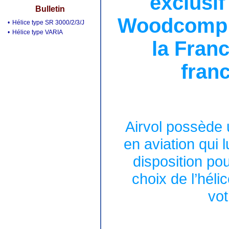
exclusif
Bulletin
Woodcomp 
•
Hélice type SR 3000/2/3/J
•
Hélice type VARIA
la Franc
fran
Airvol possède
en aviation qui l
disposition po
choix de l’héli
vot