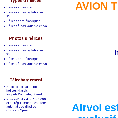
Types d'hélices
AVION 
•
Hélices à pas fixe
•
Hélices à pas réglable au
sol
•
Hélices aéro-élastiques
•
Hélices à pas variable en vol
Photos d'hélices
•
Hélices à pas fixe
•
Hélices à pas réglable au
sol
•
Hélices aéro-élastiques
•
Hélices à pas variable en vol
**
Téléchargement
•
Notice d'utilisation des
hélices Klassic,
Propuls,Winglete, Speedi
•
Notice d'utilisation SR 3000
et du régulateur de controle
Airvol es
automatique d'hélice
Constant Speed